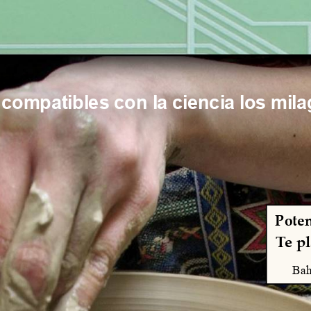
compatibles con la ciencia los mil
Poten
Te pl
Bah