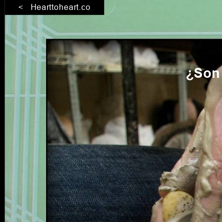
< Hearttoheart.co
¿Son 