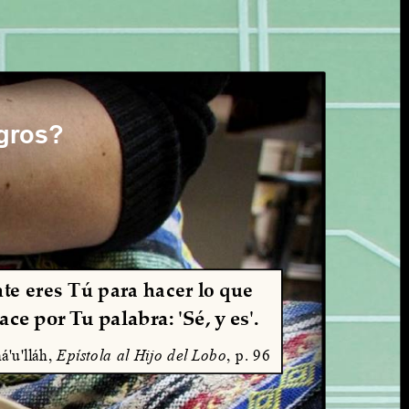
agros?
te eres Tú para hacer lo que 
ace por Tu palabra: 'Sé, y es'.
á'u'lláh, 
Epístola al Hijo del Lobo
, p. 96